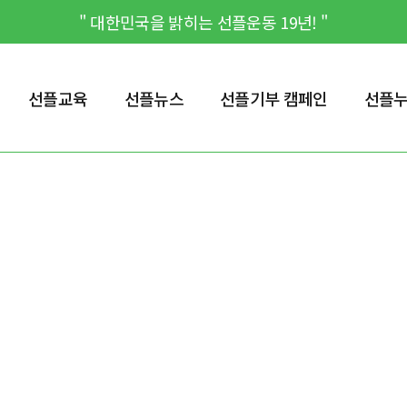
" 대한민국을 밝히는 선플운동 19년! "
선플교육
선플뉴스
선플기부 캠페인
선플