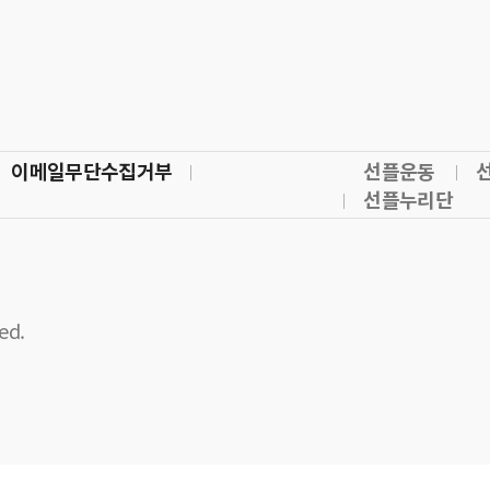
이메일무단수집거부
선플운동
선플누리단
ed.