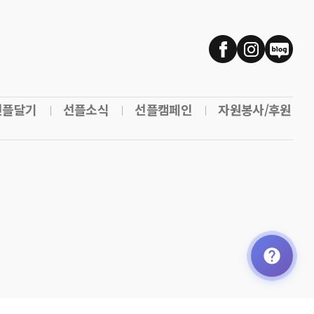
선플달기
선플소식
선플캠페인
자원봉사/후원