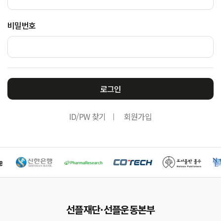
비밀번호
로그인
ID/PW 찾기
회원가입
선플재단·선플운동본부