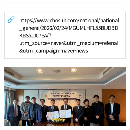
https://www.chosun.com/national/national
_general/2026/02/24/MGUMLHFL55BIJDBD
KBS5JJC7SA/?
utm_source=naver&utm_medium=referral
&utm_campaign=naver-news