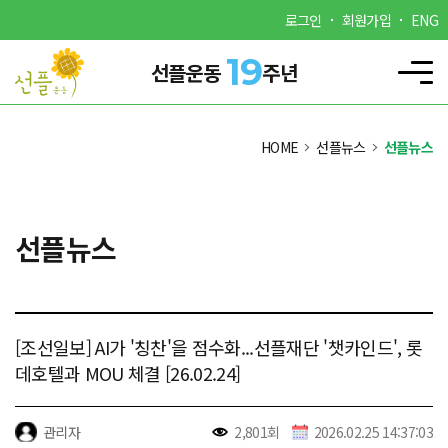
로그인
회원가입
ENG
19
선플운동
주년
HOME
선플뉴스
선플뉴스
선플뉴스
[조선일보] AI가 '칭찬'을 점수화...선플재단 '챗카인드', 롯
데호텔과 MOU 체결 [26.02.24]
관리자
2,801회
2026.02.25 14:37:03