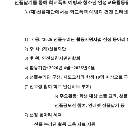
선플달기를 통해 학교폭력 예방과 청소년 인성교육활동
3. (
재
)
선플재단에서는 학교폭력 예방과 건전 인터넷
1)
내 용
: ‘2026
선플누리단 활동지원사업 선정 동아리 
2)
주 최
: (
재
)
선플재단
3)
후 원
:
안전실천시민연합회
4)
활동기간
: 2026
년
4
월
~ 2026
년
9
월
5)
선플누리단 구성
:
지도교사와 학생
10
명 이상으로 
(*
전교생 참여 학교 인센티브 부여
)
6)
주요활동
:
학생 대상 선플 교육
,
선플
선플공모전 참여
,
인터넷 선플달기 등
7)
선정 동아리 혜택
-
선플 누리단 활동 교육 자료 지원