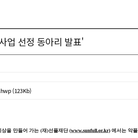
원사업 선정 동아리 발표'
p (123Kb)
세상을 만들어 가는
(
재
)
선플재단
(
www.sunfull.or.kr)
에서는 악플