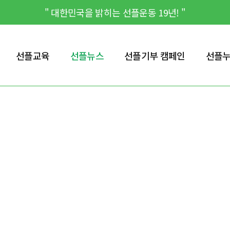
" 대한민국을 밝히는 선플운동 19년! "
선플교육
선플뉴스
선플기부 캠페인
선플