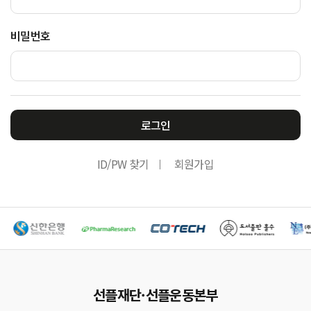
비밀번호
로그인
ID/PW 찾기
회원가입
선플재단·선플운동본부